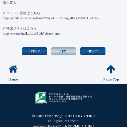
藤木直人
▷コメント動画はこちら
https://youtube.com/shorts/mDZvtyjoHLE?si=og_4hLgaMMTGwUPs
▷特設サイトはこちら
https://okazakitaiiku.com/10th/release.html
PREV
LIST
NEXT
Home
Page Top
© 2002 Cube Inc./PONY CANYON INC.
All Rights Reserved.
powered by AXELENTERMEDIA,INC.