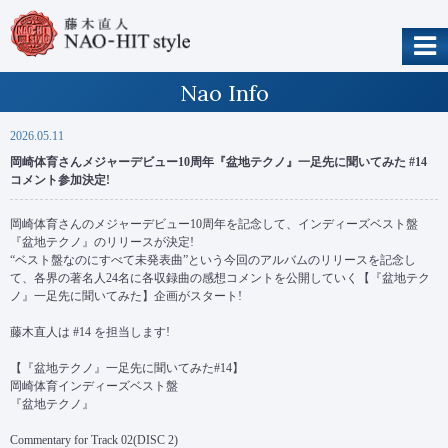
Nao Info
2026.05.11
岡崎体育さんメジャーデビュー10周年『盆地テクノ』一足先に聞いてみた #14
コメント参加決定!
岡崎体育さんのメジャーデビュー10周年を記念して、インディーズベスト盤
『盆地テクノ』のリリースが決定!
“ベスト盤なのにすべて未発表曲”という今回のアルバムのリリースを記念し
て、各界の著名人24名に各収録曲の感想コメントを公開していく【『盆地テク
ノ』一足先に聞いてみた】企画がスタート!
藤木直人は #14 を担当します!
【『盆地テクノ』一足先に聞いてみた#14】
岡崎体育インディーズベスト盤
『盆地テクノ』
Commentary for Track 02(DISC 2)