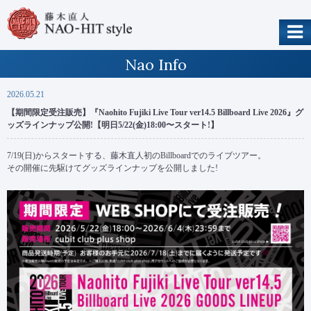
Nao Info
2026.05.21
【期間限定受注販売】『Naohito Fujiki Live Tour ver14.5 Billboard Live 2026』グ
ッズラインナップ公開!【明日5/22(金)18:00〜スタート!】
7/19(日)からスタートする、藤木直人初のBillboardでのライブツアー。
その開催に先駆けてグッズラインナップを公開しました!