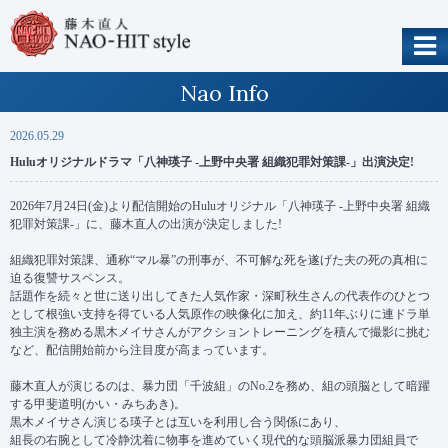
Nao Info
2026.05.29
Huluオリジナルドラマ「八神瑛子 -上野中央署 組織犯罪対策課-」出演決定!
2026年7月24日(金)より配信開始のHuluオリジナル「八神瑛子 -上野中央署 組織
犯罪対策課-」に、藤木直人の出演が決定しました!
組織犯罪対策課、通称“マル暴”の刑事が、不可解な死を遂げた夫の死の真相に
迫る復讐サスペンス。
話題作を続々と世に送り出してきた人気作家・深町秋生さんの代表作のひとつ
として根強い支持を得ている人気原作の映像化に加え、約11年ぶりに連ドラ単
独主演を務める黒木メイサさんがアクショントレーニングを積んで撮影に挑む
など、配信開始前から注目度が高まっています。
藤木直人が演じるのは、暴力団「千波組」のNo.2を務め、組の頭脳として暗躍
する甲斐道明(かい・みちあき)。
黒木メイサさん演じる瑛子とは互いを利用し合う関係にあり、
組長の右腕として冷静沈着に物事を進めていく現代的な頭脳派暴力団組員で