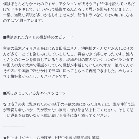
僕はほとんどなかったのですが、アクションが凄そうです!台本を読んでいるだ
けでドキドキして、どうやって撮影するんだろうと思いを巡らせていました。
一部、過激な表現が多いかもしれませんが、配信ドラマならではの迫力になる
のでは?と思っています。
◼共演された方々との撮影時のエピソード
主演の黒木メイサさんをはじめ奥田瑛二さん、池内博之くんなどお久しぶりの
方が多く、とても楽しみにしていましたし、再会できて嬉しかったです。池内
くんとのシーンを撮影しているとき、現場の目の前のマンションのベランダで
中国人の方が大声で電話をしていて撮影が中断していたのですが、池内くんが
その方に中国語で呼びかけて部屋に戻ってもらって再開できました。めちゃく
ちゃ格好良かったし、リスペクトです。
◼楽しみにしている方々へメッセージ
なぜ瑛子の夫は殺されたのか?瑛子の事故の裏にあった真相とは。誰が仲間で誰
が裏切り者なのか、先が読めない展開にぜひ巻き込まれてください。そして悲
しい運命を背負いながら戦い続ける瑛子に寄り添ってください。
==========
★Huluオリジナル「八神瑛子 -上野中央署 組織犯罪対策課-」