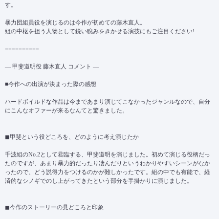
す。
暴力団組員役を演じるのは今作が初めての藤木直人。
組の中枢を担う人物として鋭い睨みをきかせる演技にもご注目ください!
==========
― 甲斐道明役 藤木直人 コメント ―
■今作への出演が決まった際の感想
ハードボイルドな作品は今まであまり演じてこなかったジャンルなので、自分
にこんなオファーが来るなんてと驚きました。
◼甲斐という役どころを、どのように考え演じたか
千波組のNo.2として君臨する、甲斐道明を演じました。初めて演じる役柄だっ
たのですが、あまり暴力的だったり凄んだりというわかりやすいシーンがなか
ったので、どう説得力をつけるのかが難しかったです。組の中でも有能で、経
済的なシノギでのし上がってきたという部分を手掛かりに演じました。
◼今作のストーリーの見どころと印象