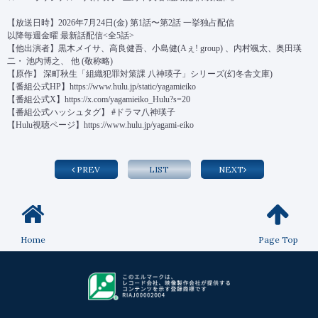
【放送日時】2026年7月24日(金) 第1話〜第2話 一挙独占配信
以降毎週金曜 最新話配信<全5話>
【他出演者】黒木メイサ、高良健吾、小島健(Aぇ! group) 、内村颯太、奥田瑛
二・ 池内博之、 他 (敬称略)
【原作】 深町秋生「組織犯罪対策課 八神瑛子」シリーズ(幻冬舎文庫)
【番組公式HP】
https://www.hulu.jp/static/yagamieiko
【番組公式X】
https://x.com/yagamieiko_Hulu?s=20
【番組公式ハッシュタグ】 #ドラマ八神瑛子
【Hulu視聴ページ】
https://www.hulu.jp/yagami-eiko
PREV
LIST
NEXT
Home
Page Top