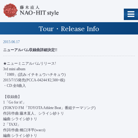
Tour・Release Info
2015.06.17
ニューアルバム収録曲詳細決定!!
★ニューミニアルバムリリース!
3rd mini album
「1989」(読み:イチキュウハチキュウ)
2015/7/15発売(PCCA-04244:¥2,500+税)
・CD:全8曲入
【収録曲】
1「Go for it!」
(TOKYO FM「TOYOTA Athlete Beat」番組テーマソング)
作詞/作曲:藤木直人、シライシ紗トリ
編曲:シライシ紗トリ
2「TAXI」
作詞/作曲:橋口洋平(wacci)
編曲:シライシ紗トリ