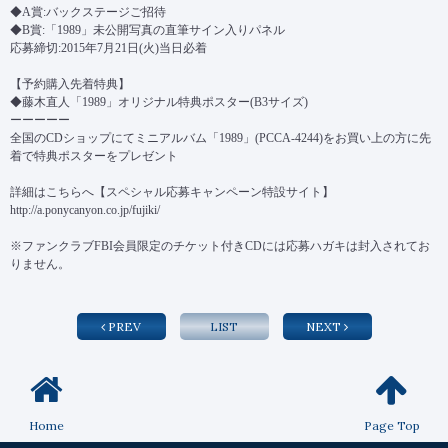
◆A賞:バックステージご招待
◆B賞:「1989」未公開写真の直筆サイン入りパネル
応募締切:2015年7月21日(火)当日必着
【予約購入先着特典】
◆藤木直人「1989」オリジナル特典ポスター(B3サイズ)
ーーーーー
全国のCDショップにてミニアルバム「1989」(PCCA-4244)をお買い上の方に先
着で特典ポスターをプレゼント
詳細はこちらへ【スペシャル応募キャンペーン特設サイト】
http://a.ponycanyon.co.jp/fujiki/
※ファンクラブFBI会員限定のチケット付きCDには応募ハガキは封入されてお
りません。
PREV
LIST
NEXT
Home
Page Top