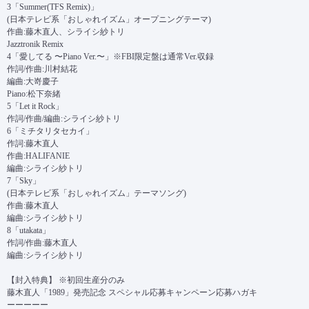
3「Summer(TFS Remix)」
(日本テレビ系「おしゃれイズム」オープニングテーマ)
作曲:藤木直人、シライシ紗トリ
Jazztronik Remix
4「愛してる 〜Piano Ver.〜」※FBI限定盤は通常Ver.収録
作詞/作曲:川村結花
編曲:大嵜慶子
Piano:松下奈緒
5「Let it Rock」
作詞/作曲/編曲:シライシ紗トリ
6「ミチタリタセカイ」
作詞:藤木直人
作曲:HALIFANIE
編曲:シライシ紗トリ
7「Sky」
(日本テレビ系「おしゃれイズム」テーマソング)
作曲:藤木直人
編曲:シライシ紗トリ
8「utakata」
作詞/作曲:藤木直人
編曲:シライシ紗トリ
【封入特典】 ※初回生産分のみ
藤木直人「1989」発売記念 スペシャル応募キャンペーン応募ハガキ
ーーーーー